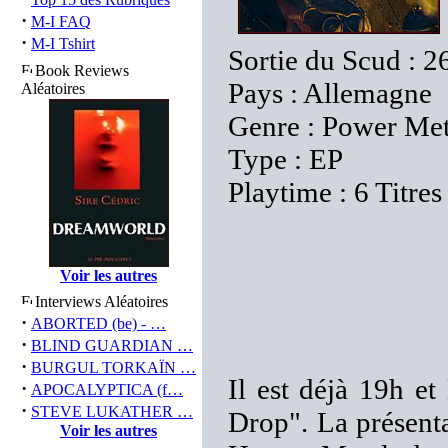
·
M-I FAQ
·
M-I Tshirt
Sortie du Scud : 
Book Reviews
Pays : Allemagne
Aléatoires
Genre : Power Me
Type : EP
Playtime : 6 Titres
Voir les autres
Interviews Aléatoires
·
ABORTED (be) - …
·
BLIND GUARDIAN …
·
BURGUL TORKAÏN …
Il est déjà 19h e
·
APOCALYPTICA (f…
·
STEVE LUKATHER …
Drop". La présenta
Voir les autres