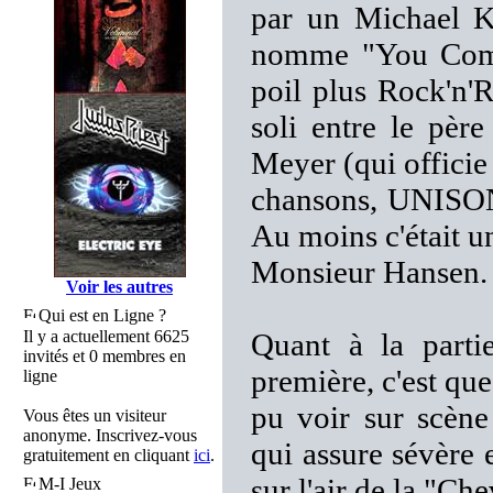
par un Michael Ki
nomme "You Come
poil plus Rock'n'R
soli entre le pè
Meyer (qui offici
chansons, UNISONI
Au moins c'était un
Monsieur Hansen.
Voir les autres
Qui est en Ligne ?
Il y a actuellement 6625
Quant à la parti
invités et 0 membres en
première, c'est que
ligne
pu voir sur scène
Vous êtes un visiteur
anonyme. Inscrivez-vous
qui assure sévère e
gratuitement en cliquant
ici
.
sur l'air de la "C
M-I Jeux