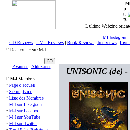
M
P
U
B
L ultime Webzine orienté
MI Instagram
CD Reviews
|
DVD Reviews
|
Book Reviews
|
Interviews
|
Live 
Rechercher sur M-I
Avancee
|
Aidez-moi
UNISONIC (de) -
M-I Membres
·
Page d'accueil
·
S'enregistrer
·
Liste des Membres
·
M-I sur Instagram
·
M-I sur Facebook
·
M-I sur YouTube
·
M-I sur Twitter
·
Top 15 des Rubriques