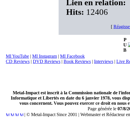
Lien en relation:
Hits:
12406
[
Réagisse
P
U
B
MI YouTube
|
MI Instagram
|
MI Facebook
CD Reviews
|
DVD Reviews
|
Book Reviews
|
Interviews
|
Live R
Metal-Impact est inscrit à la Commission nationale de l'inf
Informatique et Libertés en date du 6 janvier 1978, vous disp
vous concernent. Vous pouvez exercer ce droit en nous en
Page générée le
07/8/2
| © Metal-Impact Since 2001 | Webmaster et Rédacteur e