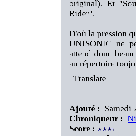
original). Et "So
Rider".
D'où la pression qu
UNISONIC ne peu
attend donc beauc
au répertoire toujo
|
Translate
Ajouté :
Samedi 26
Chroniqueur :
N
Score :