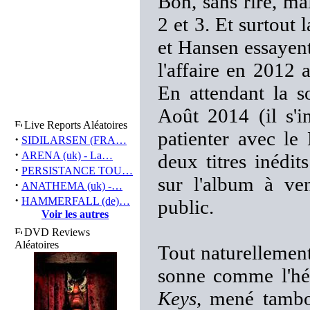
Bon, sans rire, ma
2 et 3. Et surtout 
et Hansen essayent
l'affaire en 2012
En attendant la s
Août 2014 (il s'i
Live Reports Aléatoires
patienter avec l
·
SIDILARSEN (FRA…
·
ARENA (uk) - La…
deux titres inédi
·
PERSISTANCE TOU…
sur l'album à ven
·
ANATHEMA (uk) -…
·
HAMMERFALL (de)…
public.
Voir les autres
DVD Reviews
Aléatoires
Tout naturellement
sonne comme l'hé
Keys
, mené tambou