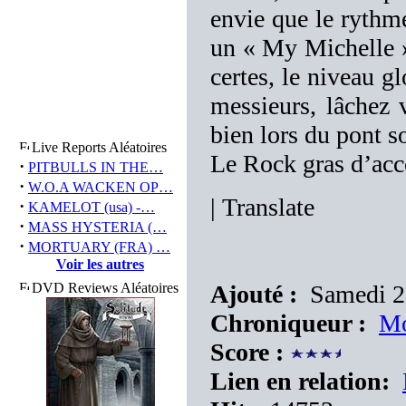
envie que le rythme
un « My Michelle
certes, le niveau gl
messieurs, lâchez 
bien lors du pont 
Live Reports Aléatoires
Le Rock gras d’acc
·
PITBULLS IN THE…
·
W.O.A WACKEN OP…
|
Translate
·
KAMELOT (usa) -…
·
MASS HYSTERIA (…
·
MORTUARY (FRA) …
Voir les autres
DVD Reviews Aléatoires
Ajouté :
Samedi 2
Chroniqueur :
Mo
Score :
Lien en relation: