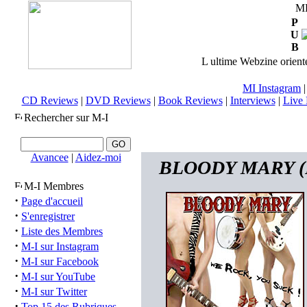
M
P
U
B
L ultime Webzine orienté
MI Instagram
CD Reviews
|
DVD Reviews
|
Book Reviews
|
Interviews
|
Live 
Rechercher sur M-I
Avancee
|
Aidez-moi
BLOODY MARY (FR
M-I Membres
·
Page d'accueil
·
S'enregistrer
·
Liste des Membres
·
M-I sur Instagram
·
M-I sur Facebook
·
M-I sur YouTube
·
M-I sur Twitter
·
Top 15 des Rubriques