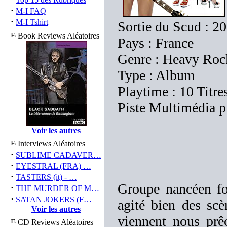
·
M-I FAQ
·
M-I Tshirt
Sortie du Scud : 2
Book Reviews Aléatoires
Pays : France
Genre : Heavy Rock
Type : Album
Playtime : 10 Titre
Piste Multimédia p
Voir les autres
Interviews Aléatoires
·
SUBLIME CADAVER…
·
EYESTRAL (FRA) …
·
TASTERS (it) - …
Groupe nancéen 
·
THE MURDER OF M…
·
SATAN JOKERS (F…
agité bien des scè
Voir les autres
viennent nous prê
CD Reviews Aléatoires