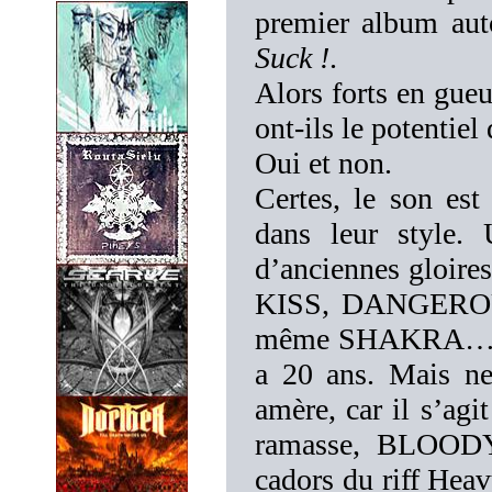
premier album aut
Suck !
.
Alors forts en gueul
ont-ils le potentie
Oui et non.
Certes, le son est
dans leur style.
d’anciennes gloi
KISS, DANGEROU
même SHAKRA…En g
a 20 ans. Mais ne
amère, car il s’agi
ramasse, BLOODY
cadors du riff Heav