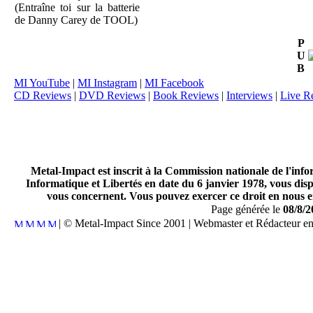
(Entraîne toi sur la batterie
de Danny Carey de TOOL)
P
U
B
MI YouTube
|
MI Instagram
|
MI Facebook
CD Reviews
|
DVD Reviews
|
Book Reviews
|
Interviews
|
Live R
Metal-Impact est inscrit à la Commission nationale de l'inf
Informatique et Libertés en date du 6 janvier 1978, vous disp
vous concernent. Vous pouvez exercer ce droit en nous en
Page générée le
08/8/2
| © Metal-Impact Since 2001 | Webmaster et Rédacteur e