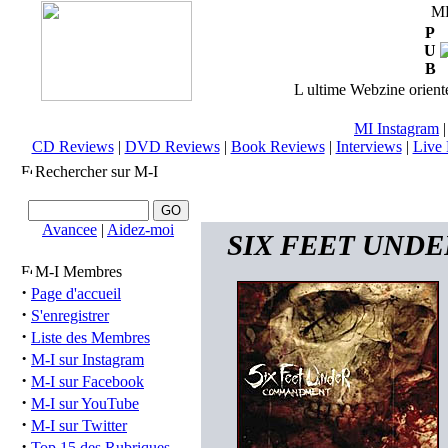
M
P
U
B
L ultime Webzine orienté
MI Instagram
CD Reviews
|
DVD Reviews
|
Book Reviews
|
Interviews
|
Live 
Rechercher sur M-I
Avancee
|
Aidez-moi
SIX FEET UNDER 
M-I Membres
·
Page d'accueil
·
S'enregistrer
·
Liste des Membres
·
M-I sur Instagram
·
M-I sur Facebook
·
M-I sur YouTube
·
M-I sur Twitter
·
Top 15 des Rubriques