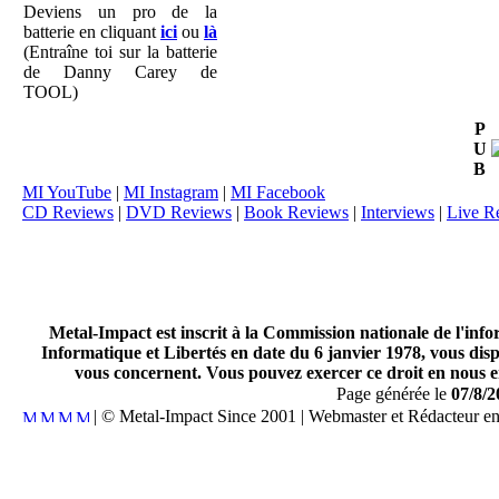
Deviens un pro de la
batterie en cliquant
ici
ou
là
(Entraîne toi sur la batterie
de Danny Carey de
TOOL)
P
U
B
MI YouTube
|
MI Instagram
|
MI Facebook
CD Reviews
|
DVD Reviews
|
Book Reviews
|
Interviews
|
Live R
Metal-Impact est inscrit à la Commission nationale de l'inf
Informatique et Libertés en date du 6 janvier 1978, vous disp
vous concernent. Vous pouvez exercer ce droit en nous en
Page générée le
07/8/2
| © Metal-Impact Since 2001 | Webmaster et Rédacteur e