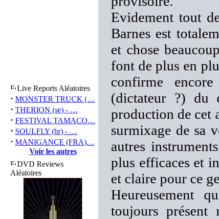
provisoire.
Evidement tout de 
Barnes est totalem
et chose beaucou
font de plus en plu
confirme encore
Live Reports Aléatoires
(dictateur ?) du
·
MONSTER TRUCK (…
·
THERION (se) - …
production de cet 
·
FESTIVAL TAMACO…
surmixage de sa v
·
SOULFLY (br) - …
·
MANIGANCE (FRA)…
autres instruments
Voir les autres
plus efficaces et i
DVD Reviews
Aléatoires
et claire pour ce g
Heureusement qu
toujours présent 