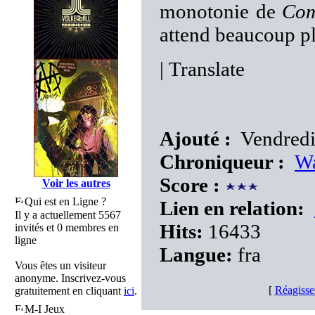
monotonie de
Co
attend beaucoup pl
|
Translate
Ajouté :
Vendredi
Chroniqueur :
Wa
Score :
Voir les autres
Qui est en Ligne ?
Lien en relation:
Il y a actuellement 5567
Hits:
16433
invités et 0 membres en
ligne
Langue:
fra
Vous êtes un visiteur
anonyme. Inscrivez-vous
[
Réagisse
gratuitement en cliquant
ici
.
M-I Jeux