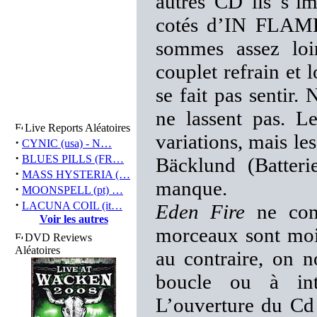
autres CD ils s’i
cotés d’IN FLA
sommes assez loin
couplet refrain et 
se fait pas sentir.
ne lassent pas. 
Live Reports Aléatoires
variations, mais l
·
CYNIC (usa) - N…
·
BLUES PILLS (FR…
Bäcklund (Batteri
·
MASS HYSTERIA (…
manque.
·
MOONSPELL (pt) …
·
LACUNA COIL (it…
Eden Fire
ne comp
Voir les autres
morceaux sont moin
DVD Reviews
Aléatoires
au contraire, on n
boucle ou à inté
L’ouverture du Cd 