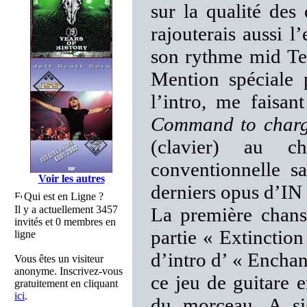
sur la qualité des
rajouterais aussi 
son rythme mid Tem
Mention spéciale 
l’intro, me fais
Command to char
(clavier) au ch
conventionnelle sa
Voir les autres
derniers opus d’IN
Qui est en Ligne ?
Il y a actuellement 3457
La première chans
invités et 0 membres en
partie « Extinction
ligne
d’intro d’ « Encha
Vous êtes un visiteur
anonyme. Inscrivez-vous
ce jeu de guitare 
gratuitement en cliquant
ici
.
du morceau. A sig