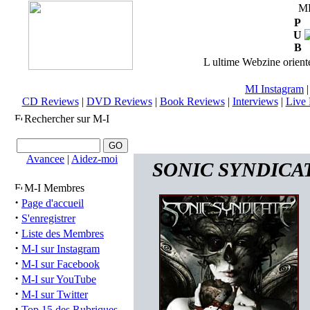
M
P
U
B
L ultime Webzine orienté
MI Instagram
CD Reviews
|
DVD Reviews
|
Book Reviews
|
Interviews
|
Live 
Rechercher sur M-I
Avancee
|
Aidez-moi
SONIC SYNDICATE 
M-I Membres
·
Page d'accueil
·
S'enregistrer
·
Liste des Membres
·
M-I sur Instagram
·
M-I sur Facebook
·
M-I sur YouTube
·
M-I sur Twitter
·
Top 15 des Rubriques