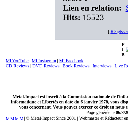
Lien en relation:
Hits:
15523
[
Réagissez
P
U
B
MI YouTube
|
MI Instagram
|
MI Facebook
CD Reviews
|
DVD Reviews
|
Book Reviews
|
Interviews
|
Live R
Metal-Impact est inscrit à la Commission nationale de l'inf
Informatique et Libertés en date du 6 janvier 1978, vous disp
vous concernent. Vous pouvez exercer ce droit en nous en
Page générée le
06/8/2
| © Metal-Impact Since 2001 | Webmaster et Rédacteur e