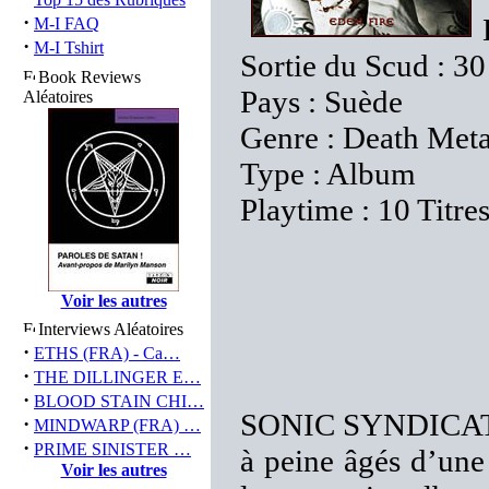
·
M-I FAQ
·
M-I Tshirt
Sortie du Scud : 3
Book Reviews
Pays : Suède
Aléatoires
Genre : Death Met
Type : Album
Playtime : 10 Titre
Voir les autres
Interviews Aléatoires
·
ETHS (FRA) - Ca…
·
THE DILLINGER E…
·
BLOOD STAIN CHI…
SONIC SYNDICATE 
·
MINDWARP (FRA) …
·
PRIME SINISTER …
à peine âgés d’une
Voir les autres