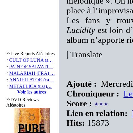
mélodique ». On no
place à l’improvisa
Les fans y trou
Lucidity
est loin d
album n’apporte ri
|
Translate
Live Reports Aléatoires
·
CULT OF LUNA (s…
·
PAIN OF SALVATI…
·
MALARIAH (FRA) …
·
ANNIHILATOR (ca…
Ajouté :
Mercredi
·
METALLICA (usa)…
Chroniqueur :
Le
Voir les autres
DVD Reviews
Score :
Aléatoires
Lien en relation:
Hits:
15873