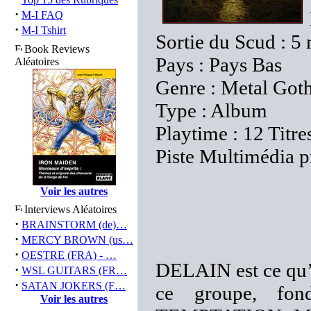
·
M-I FAQ
·
M-I Tshirt
Sortie du Scud : 5
Book Reviews
Pays : Pays Bas
Aléatoires
Genre : Metal Got
Type : Album
Playtime : 12 Titre
Piste Multimédia p
Voir les autres
Interviews Aléatoires
·
BRAINSTORM (de)…
·
MERCY BROWN (us…
·
OESTRE (FRA) - …
DELAIN est ce qu’o
·
WSL GUITARS (FR…
·
SATAN JOKERS (F…
ce groupe, fon
Voir les autres