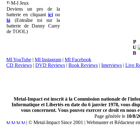
M-I Jeux
Deviens un pro de la
batterie en cliquant
ici
ou
là
(Entraîne toi sur la
batterie de Danny Carey
de TOOL)
P
U
B
MI YouTube
|
MI Instagram
|
MI Facebook
CD Reviews
|
DVD Reviews
|
Book Reviews
|
Interviews
|
Live R
Metal-Impact est inscrit à la Commission nationale de l'inf
Informatique et Libertés en date du 6 janvier 1978, vous disp
vous concernent. Vous pouvez exercer ce droit en nous en
Page générée le
10/8/2
| © Metal-Impact Since 2001 | Webmaster et Rédacteur e