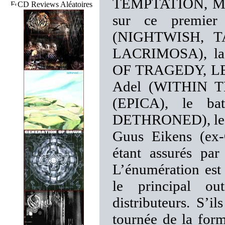
TEMPTATION, Mart
CD Reviews Aléatoires
sur ce premier
(NIGHTWISH, TAR
LACRIMOSA), la 
OF TRAGEDY, LEA
Adel (WITHIN TE
(EPICA), le ba
DETHRONED), le ch
Guus Eikens (ex
étant assurés pa
L’énumération est 
le principal ou
distributeurs. S’i
tournée de la form