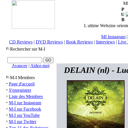
M
P
U
B
L ultime Webzine orienté
MI Instagram
CD Reviews
|
DVD Reviews
|
Book Reviews
|
Interviews
|
Live 
Rechercher sur M-I
Avancee
|
Aidez-moi
DELAIN (nl) - Luc
M-I Membres
·
Page d'accueil
·
S'enregistrer
·
Liste des Membres
·
M-I sur Instagram
·
M-I sur Facebook
·
M-I sur YouTube
·
M-I sur Twitter
·
Top 15 des Rubriques