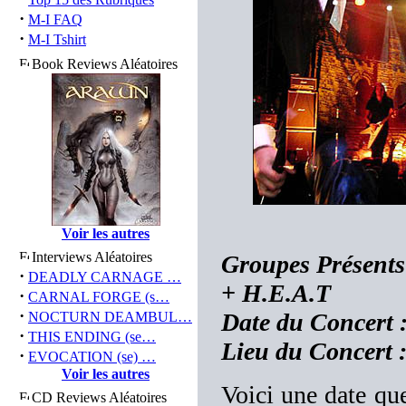
·
M-I FAQ
·
M-I Tshirt
Book Reviews Aléatoires
Voir les autres
Interviews Aléatoires
Groupes Présen
·
DEADLY CARNAGE …
+ H.E.A.T
·
CARNAL FORGE (s…
·
Date du Concert 
NOCTURN DEAMBUL…
·
THIS ENDING (se…
Lieu du Concert 
·
EVOCATION (se) …
Voir les autres
Voici une date que
CD Reviews Aléatoires