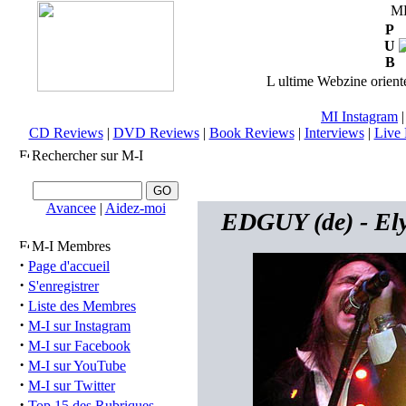
M
P
U
B
L ultime Webzine orienté
MI Instagram
CD Reviews
|
DVD Reviews
|
Book Reviews
|
Interviews
|
Live 
Rechercher sur M-I
Avancee
|
Aidez-moi
EDGUY (de) - Ely
M-I Membres
·
Page d'accueil
·
S'enregistrer
·
Liste des Membres
·
M-I sur Instagram
·
M-I sur Facebook
·
M-I sur YouTube
·
M-I sur Twitter
·
Top 15 des Rubriques