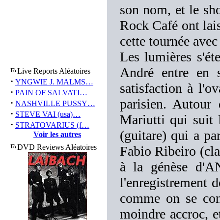
son nom, et le sh
Rock Café ont lais
cette tournée ave
Les lumières s'éte
André entre en s
Live Reports Aléatoires
·
YNGWIE J. MALMS…
satisfaction à l'o
·
PAIN OF SALVATI…
parisien. Autour
·
NASHVILLE PUSSY…
·
STEVE VAI (usa)…
Mariutti qui sui
·
STRATOVARIUS (f…
(guitare) qui a 
Voir les autres
DVD Reviews Aléatoires
Fabio Ribeiro (clav
à la génèse d'A
l'enregistrement 
comme on se conn
moindre accroc, e