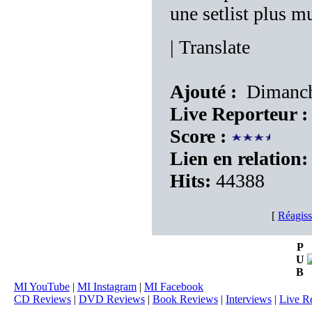
une setlist plus mu
|
Translate
Ajouté :
Dimanche
Live Reporteur :
Score :
Lien en relation:
Hits:
44388
[
Réagiss
P
U
B
MI YouTube
|
MI Instagram
|
MI Facebook
CD Reviews
|
DVD Reviews
|
Book Reviews
|
Interviews
|
Live R