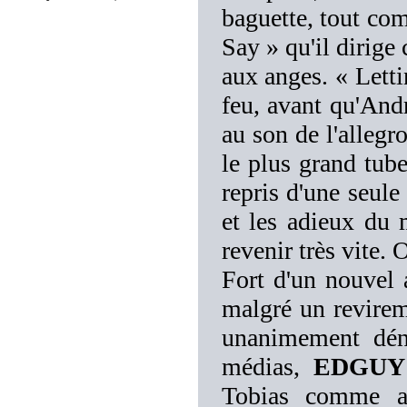
baguette, tout co
Say » qu'il dirige
aux anges. « Lett
feu, avant qu'Andr
au son de l'allegr
le plus grand tub
repris d'une seule
et les adieux du 
revenir très vite. 
Fort d'un nouvel a
malgré un revire
unanimement déno
médias,
EDGUY
Tobias comme at