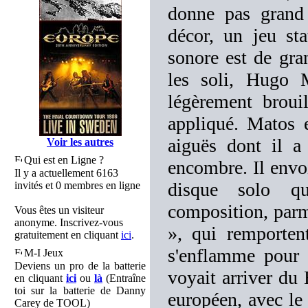
donne pas grand 
décor, un jeu st
sonore est de gra
les soli, Hugo M
légèrement broui
appliqué. Matos 
aiguës dont il a
Voir les autres
Qui est en Ligne ?
encombre. Il envo
Il y a actuellement 6163
disque solo qu
invités et 0 membres en ligne
composition, parm
Vous êtes un visiteur
anonyme. Inscrivez-vous
», qui remporten
gratuitement en cliquant
ici
.
s'enflamme pour 
M-I Jeux
Deviens un pro de la batterie
voyait arriver du
en cliquant
ici
ou
là
(Entraîne
toi sur la batterie de Danny
européen, avec le
Carey de TOOL)