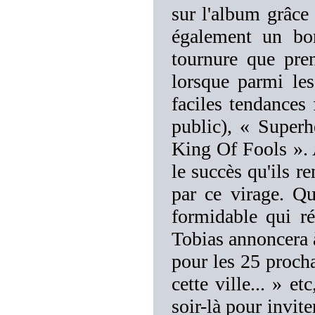
sur l'album grâce 
également un bo
tournure que pr
lorsque parmi le
faciles tendances
public), « Super
King Of Fools ». A
le succès qu'ils r
par ce virage. Qu
formidable qui ré
Tobias annoncera à
pour les 25 procha
cette ville... » et
soir-là pour invit