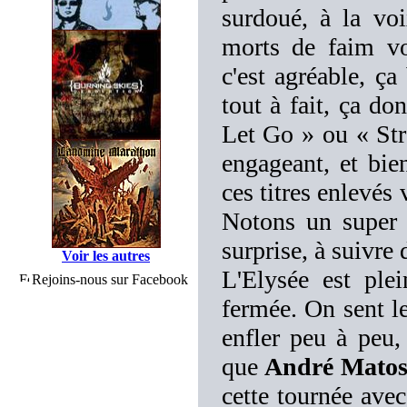
surdoué, à la vo
morts de faim vo
c'est agréable, ça
tout à fait, ça do
Let Go » ou « Str
engageant, et bie
ces titres enlevés 
Notons un super 
surprise, à suivre 
Voir les autres
L'Elysée est pl
Rejoins-nous sur Facebook
fermée. On sent le
enfler peu à peu, 
que
André Mato
cette tournée av