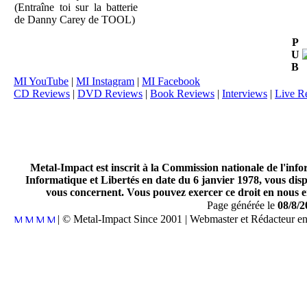
(Entraîne toi sur la batterie
de Danny Carey de TOOL)
P
U
B
MI YouTube
|
MI Instagram
|
MI Facebook
CD Reviews
|
DVD Reviews
|
Book Reviews
|
Interviews
|
Live R
Metal-Impact est inscrit à la Commission nationale de l'inf
Informatique et Libertés en date du 6 janvier 1978, vous disp
vous concernent. Vous pouvez exercer ce droit en nous en
Page générée le
08/8/2
| © Metal-Impact Since 2001 | Webmaster et Rédacteur e