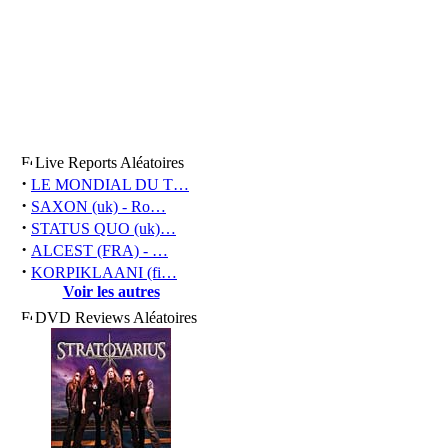
Live Reports Aléatoires
·
LE MONDIAL DU T…
·
SAXON (uk) - Ro…
·
STATUS QUO (uk)…
·
ALCEST (FRA) - …
·
KORPIKLAANI (fi…
Voir les autres
DVD Reviews Aléatoires