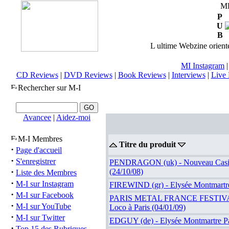
M
P
U
B
L ultime Webzine orienté
MI Instagram
CD Reviews
|
DVD Reviews
|
Book Reviews
|
Interviews
|
Live 
Rechercher sur M-I
Avancee
|
Aidez-moi
M-I Membres
Titre du produit
·
Page d'accueil
·
S'enregistrer
PENDRAGON (uk) - Nouveau Casin
·
(24/10/08)
Liste des Membres
·
M-I sur Instagram
FIREWIND (gr) - Elysée Montmartre 
·
M-I sur Facebook
PARIS METAL FRANCE FESTIVAL II
·
M-I sur YouTube
Loco à Paris (04/01/09)
·
M-I sur Twitter
EDGUY (de) - Elysée Montmartre Pa
·
Top 15 des Rubriques