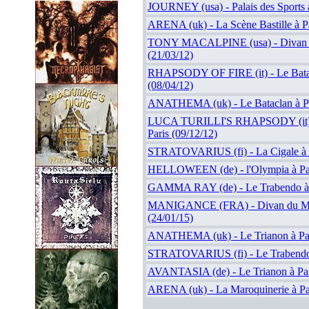
JOURNEY (usa) - Palais des Sports à
ARENA (uk) - La Scène Bastille à Pa
TONY MACALPINE (usa) - Divan d
(21/03/12)
RHAPSODY OF FIRE (it) - Le Batac
(08/04/12)
ANATHEMA (uk) - Le Bataclan à Par
LUCA TURILLI'S RHAPSODY (it) -
Paris (09/12/12)
STRATOVARIUS (fi) - La Cigale à P
HELLOWEEN (de) - l'Olympia à Pari
GAMMA RAY (de) - Le Trabendo à P
MANIGANCE (FRA) - Divan du Mo
(24/01/15)
ANATHEMA (uk) - Le Trianon à Par
STRATOVARIUS (fi) - Le Trabendo à
AVANTASIA (de) - Le Trianon à Par
ARENA (uk) - La Maroquinerie à Par