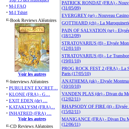
PATRICK RONDAT (FRA) - Nouveau
·
M-I FAQ
(31/05/09)
·
M-I Tshirt
EVERGREY (se) - Nouveau Casino à
Book Reviews Aléatoires
GOTTHARD (ch) - La Maroquinerie à
PAIN OF SALVATION (se) - Elysée 
(18/12/09)
STRATOVARIUS (fi) - Elysée Montm
(12/01/10)
STRATOVARIUS (fi) - Le Transbor
(19/01/10)
PROG ROCK FEST 2 (FRA) - La Scè
Paris (17/05/10)
Voir les autres
ANATHEMA (uk) - Elysée Montmart
Interviews Aléatoires
(10/10/10)
·
PURULENT EXCRET…
·
VANDEN PLAS (de) - Divan du Mon
KLONE (FRA) - G…
(12/02/11)
·
EXIT EDEN (de) …
·
RHAPSODY OF FIRE (it) - Elysée M
KATAKLYSM (FRA)…
(15/02/11)
·
INHATRED (FRA) …
Voir les autres
MANIGANCE (FRA) - Divan Du Mo
(12/06/11)
CD Reviews Aléatoires