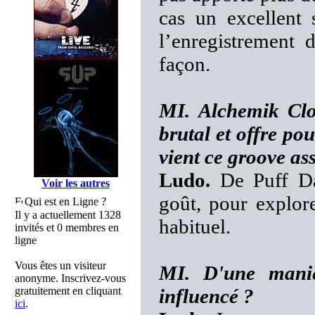
cas un excellent 
l’enregistrement
façon.
MI. Alchemik Clo
brutal et offre po
vient ce groove as
Ludo.
De Puff Dad
Voir les autres
goût, pour explor
Qui est en Ligne ?
Il y a actuellement 1328
habituel.
invités et 0 membres en
ligne
Vous êtes un visiteur
MI. D'une maniè
anonyme. Inscrivez-vous
gratuitement en cliquant
influencé ?
ici
.