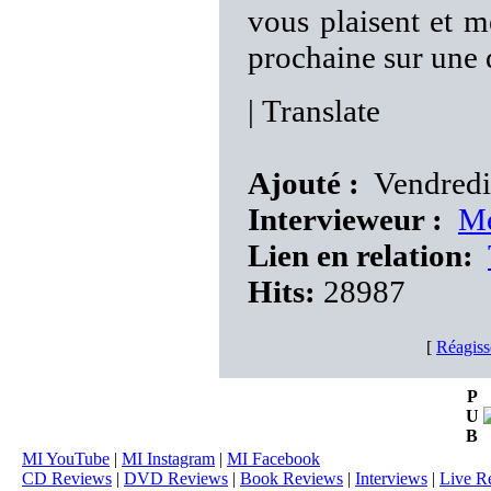
vous plaisent et m
prochaine sur une
|
Translate
Ajouté :
Vendredi 
Intervieweur :
Me
Lien en relation:
Hits:
28987
[
Réagiss
P
U
B
MI YouTube
|
MI Instagram
|
MI Facebook
CD Reviews
|
DVD Reviews
|
Book Reviews
|
Interviews
|
Live R