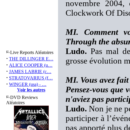
novembre 2004, 
Clockwork Of Disor
MI. Comment voy
Through the absu
Ludo.
Pas mal de 
Live Reports Aléatoires
·
grosse évolution m
THE DILLINGER E…
·
ALICE COOPER (u…
·
JAMES LABRIE (c…
·
MI. Vous avez fait
STRATOVARIUS (f…
·
WINGER (usa) - …
Pensez-vous que vo
Voir les autres
n'aviez pas partic
DVD Reviews
Aléatoires
Ludo.
Non je ne pe
participer à l’évé
pas apporté plus de