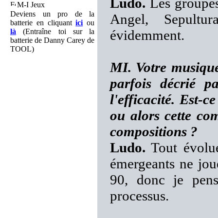
Ludo.
Les groupes
M-I Jeux
Deviens un pro de la
Angel, Sepultu
batterie en cliquant
ici
ou
là
(Entraîne toi sur la
évidemment.
batterie de Danny Carey de
TOOL)
MI. Votre musique
parfois décrié p
l'efficacité. Est-c
ou alors cette com
compositions ?
Ludo.
Tout évolu
émergeants ne joue
90, donc je pens
processus.