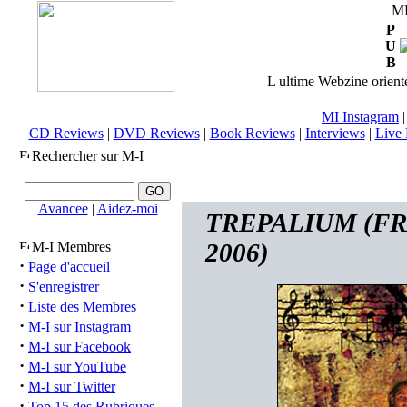
M
P
U
B
L ultime Webzine orienté
MI Instagram
CD Reviews
|
DVD Reviews
|
Book Reviews
|
Interviews
|
Live 
Rechercher sur M-I
Avancee
|
Aidez-moi
TREPALIUM (FRA) 
2006)
M-I Membres
·
Page d'accueil
·
S'enregistrer
·
Liste des Membres
·
M-I sur Instagram
·
M-I sur Facebook
·
M-I sur YouTube
·
M-I sur Twitter
·
Top 15 des Rubriques