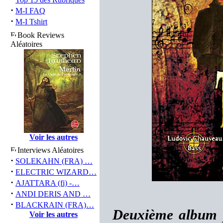
·
M-I FAQ
·
M-I Tshirt
Book Reviews
Aléatoires
Voir les autres
Interviews Aléatoires
·
SOLEKAHN (FRA) …
·
ELECTRIC WIZARD…
·
AJATTARA (fi) -…
·
ANDI DERIS AND …
·
BLACKRAIN (FRA)…
Deuxième album 
Voir les autres