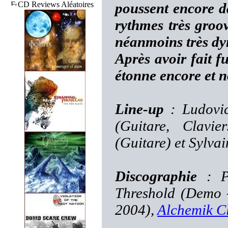
CD Reviews Aléatoires
poussent encore d
rythmes très groo
néanmoins très d
Après avoir fait f
étonne encore et no
Line-up
: Ludovic
(Guitare, Clavi
(Guitare) et Sylvai
Discographie
: Ps
Threshold (Demo 
2004),
Alchemik C