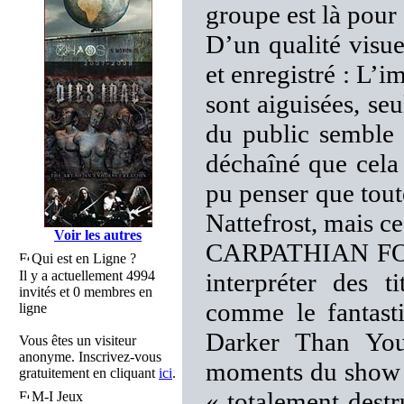
groupe est là pour
D’un qualité visue
et enregistré : L’i
sont aiguisées, seu
du public semble u
déchaîné que cela 
pu penser que toute
Nattefrost, mais ce
Voir les autres
CARPATHIAN FORE
Qui est en Ligne ?
Il y a actuellement 4994
interpréter des t
invités et 0 membres en
comme le fantast
ligne
Darker Than You
Vous êtes un visiteur
anonyme. Inscrivez-vous
moments du show 
gratuitement en cliquant
ici
.
« totalement destru
M-I Jeux