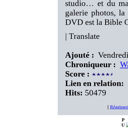
studio… et du ma
galerie photos, la
DVD est la Bibl
|
Translate
Ajouté :
Vendredi
Chroniqueur :
W
Score :
Lien en relation:
Hits:
50479
[
Réagissez
P
U