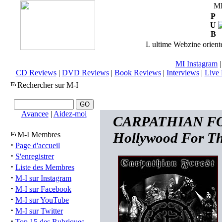
M
P
U
B
L ultime Webzine orienté
MI Instagram
CD Reviews
|
DVD Reviews
|
Book Reviews
|
Interviews
|
Live 
Rechercher sur M-I
Avancee
|
Aidez-moi
CARPATHIAN FORE
Hollywood For Thi
M-I Membres
·
Page d'accueil
·
S'enregistrer
·
Liste des Membres
·
M-I sur Instagram
·
M-I sur Facebook
·
M-I sur YouTube
·
M-I sur Twitter
·
Top 15 des Rubriques