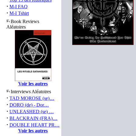
·
M-I FAQ
·
M-I Tshirt
Book Reviews
Aléatoires
Voir les autres
Interviews Aléatoires
·
TAD MOROSE (se)…
·
DORO (de) - Dor…
·
UNLEASHED (se) …
·
BLACKRAIN (FRA)…
·
DOUBLE HEART PR…
Voir les autres