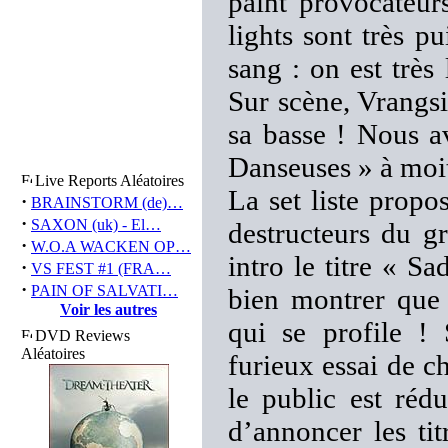
paint provocateurs
lights sont très pu
sang : on est très
Sur scène, Vrangsi
sa basse ! Nous a
Danseuses » à moiti
Live Reports Aléatoires
La set liste prop
·
BRAINSTORM (de)…
·
SAXON (uk) - El…
destructeurs du gr
·
W.O.A WACKEN OP…
intro le titre « 
·
VS FEST #1 (FRA…
·
PAIN OF SALVATI…
bien montrer que 
Voir les autres
qui se profile !
DVD Reviews
Aléatoires
furieux essai de c
le public est réd
d’annoncer les tit