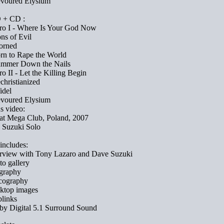
evoured Elysium
+ CD :
tro I - Where Is Your God Now
ons of Evil
orned
rn to Rape the World
ammer Down the Nails
tro II - Let the Killing Begin
christianized
fidel
evoured Elysium
s video:
 at Mega Club, Poland, 2007
 Suzuki Solo
includes:
erview with Tony Lazaro and Dave Suzuki
to gallery
ography
scography
sktop images
links
by Digital 5.1 Surround Sound