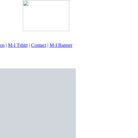
tos
|
M-I Tshirt
|
Contact
|
M-I Banner