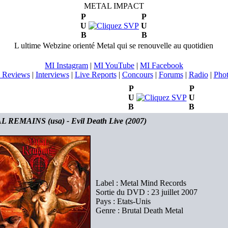
METAL IMPACT
P
P
U
U
B
B
L ultime Webzine orienté Metal qui se renouvelle au quotidien
MI Instagram
|
MI YouTube
|
MI Facebook
 Reviews
|
Interviews
|
Live Reports
|
Concours
|
Forums
|
Radio
|
Pho
P
P
U
U
B
B
L REMAINS (usa) - Evil Death Live (2007)
Label : Metal Mind Records
Sortie du DVD : 23 juillet 2007
Pays : Etats-Unis
Genre : Brutal Death Metal