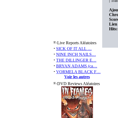
|
Tran
Ajou
Chro
Score
Lien 
Hits:
Live Reports Aléatoires
·
SICK OF IT ALL …
·
NINE INCH NAILS…
·
THE DILLINGER E…
·
BRYAN ADAMS (ca…
·
VORMELA BLACK F…
Voir les autres
DVD Reviews Aléatoires