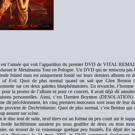
 est l’année qui voit l’apparition du premier DVD de VITAL REMAI
 durant le Metalmania Tour en Pologne. Un DVD qui ne retracera pas la
ode Island mais est uniquement fondé sur leurs derniers albums en d
 of Evil
. Quoi de plus normal quand on sait que Glen Benton (
onnette sur ces deux galettes blasphématoires. En revanche, l’homme a
e pour la promo de l’album ni pour ce concert, il avait déjà dû annu
raisons personnelles. Ainsi, c’est Damien Boynton (DESOLATION) qu
 dit précédemment, les cinq premiers morceaux sont issus de leur d
ste provient de
Dechristianize
. Quoi de plus normal, c’est Benton qui of
up assurer sur scène.
 le dise tout de suite, neuf titres est un format un peu court sur le 
 horde luciférienne auraient pu nous gratifier de deux ou trois mor
aire, on ressort de ce visionnage quelque peu frustrés. En dépit des n
wice (Pologne) le 24 mars 2007, le DVD comprend également les