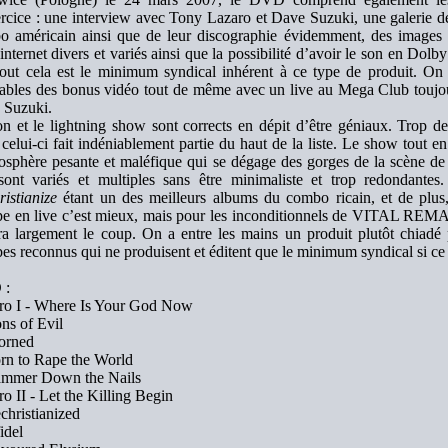
rcice : une interview avec Tony Lazaro et Dave Suzuki, une galerie de
 américain ainsi que de leur discographie évidemment, des images d
 internet divers et variés ainsi que la possibilité d’avoir le son en Dol
out cela est le minimum syndical inhérent à ce type de produit. On
iables des bonus vidéo tout de même avec un live au Mega Club toujo
 Suzuki.
n et le lightning show sont corrects en dépit d’être géniaux. Trop 
celui-ci fait indéniablement partie du haut de la liste. Le show tout e
osphère pesante et maléfique qui se dégage des gorges de la scène de 
sont variés et multiples sans être minimaliste et trop redondantes
istianize
étant un des meilleurs albums du combo ricain, et de plus,
pe en live c’est mieux, mais pour les inconditionnels de VITAL RE
a largement le coup. On a entre les mains un produit plutôt chiadé 
es reconnus qui ne produisent et éditent que le minimum syndical si c
 :
tro I - Where Is Your God Now
ons of Evil
orned
rn to Rape the World
ammer Down the Nails
tro II - Let the Killing Begin
christianized
fidel