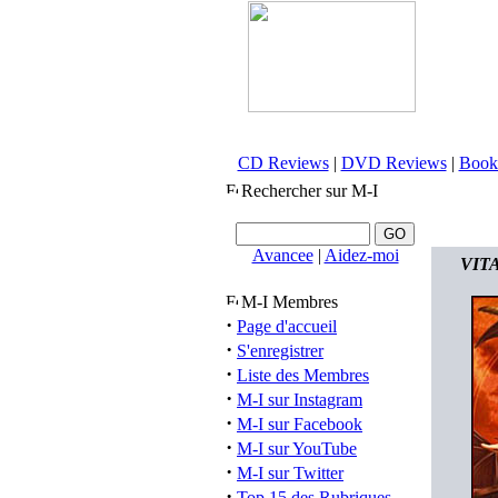
CD Reviews
|
DVD Reviews
|
Book
Rechercher sur M-I
Avancee
|
Aidez-moi
VITA
M-I Membres
·
Page d'accueil
·
S'enregistrer
·
Liste des Membres
·
M-I sur Instagram
·
M-I sur Facebook
·
M-I sur YouTube
·
M-I sur Twitter
·
Top 15 des Rubriques