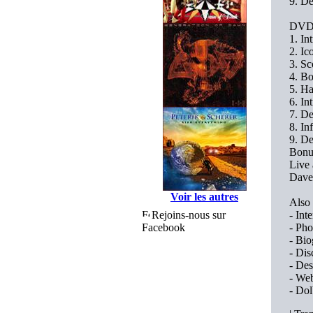
9. D
DVD 
1. In
2. Ic
3. Sc
4. Bo
5. H
6. In
7. De
8. In
9. D
Bonu
Live
Dave
Voir les autres
Also 
Rejoins-nous sur
- Int
Facebook
- Pho
- Bi
- Di
- De
- Web
- Dol