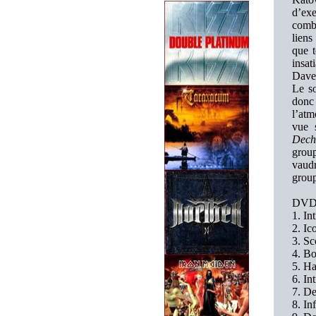
d’exe
combo
liens
que t
insat
Dave
Le so
donc 
l’atm
vue 
Dechr
grou
vaudr
group
DVD
1. In
2. Ic
3. Sc
4. Bo
5. H
6. In
7. De
8. In