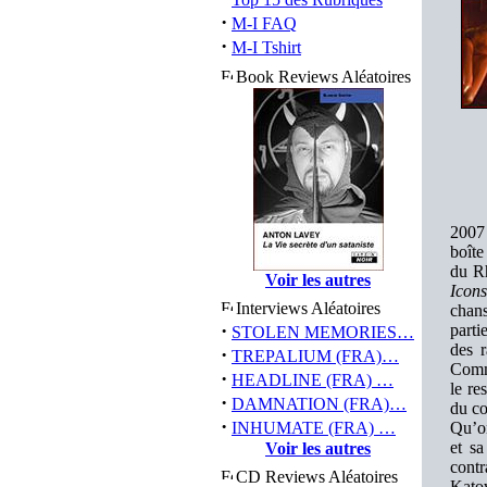
·
M-I FAQ
·
M-I Tshirt
Book Reviews Aléatoires
2007
boîte
du Rh
Voir les autres
Icons
Interviews Aléatoires
chans
·
parti
STOLEN MEMORIES…
des 
·
TREPALIUM (FRA)…
Comme
·
HEADLINE (FRA) …
le re
·
DAMNATION (FRA)…
du co
·
INHUMATE (FRA) …
Qu’on
et sa
Voir les autres
contr
CD Reviews Aléatoires
Kato