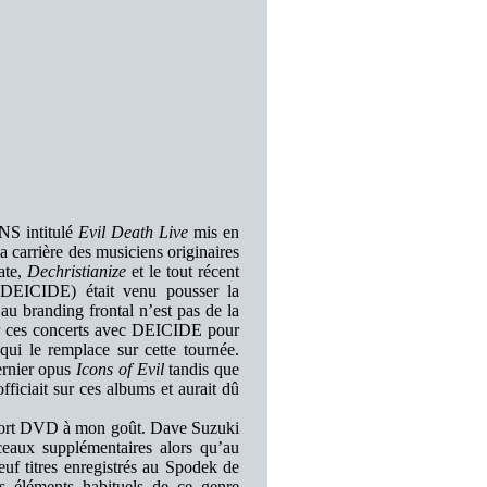
NS intitulé
Evil Death Live
mis en
 carrière des musiciens originaires
ate,
Dechristianize
et le tout récent
DEICIDE) était venu pousser la
u branding frontal n’est pas de la
ler ces concerts avec DEICIDE pour
i le remplace sur cette tournée.
ernier opus
Icons of Evil
tandis que
ficiait sur ces albums et aurait dû
support DVD à mon goût. Dave Suzuki
ceaux supplémentaires alors qu’au
euf titres enregistrés au Spodek de
 éléments habituels de ce genre