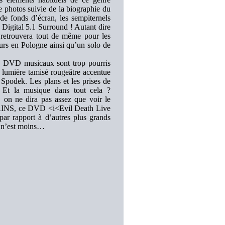
 photos suivie de la biographie du
e fonds d’écran, les sempiternels
by Digital 5.1 Surround ! Autant dire
 retrouvera tout de même pour les
urs en Pologne ainsi qu’un solo de
de DVD musicaux sont trop pourris
n lumière tamisé rougeâtre accentue
Spodek. Les plans et les prises de
. Et la musique dans tout cela ?
 on ne dira pas assez que voir le
MAINS, ce DVD <i<Evil Death Live
par rapport à d’autres plus grands
e n’est moins…