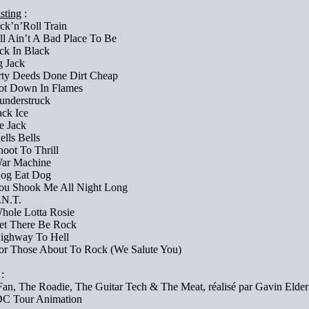
sting
:
ck’n’Roll Train
ll Ain’t A Bad Place To Be
ck In Black
g Jack
rty Deeds Done Dirt Cheap
ot Down In Flames
understruck
ack Ice
e Jack
ells Bells
hoot To Thrill
War Machine
Dog Eat Dog
ou Shook Me All Night Long
.N.T.
hole Lotta Rosie
et There Be Rock
ighway To Hell
or Those About To Rock (We Salute You)
:
Fan, The Roadie, The Guitar Tech & The Meat, réalisé par Gavin Elder
DC Tour Animation