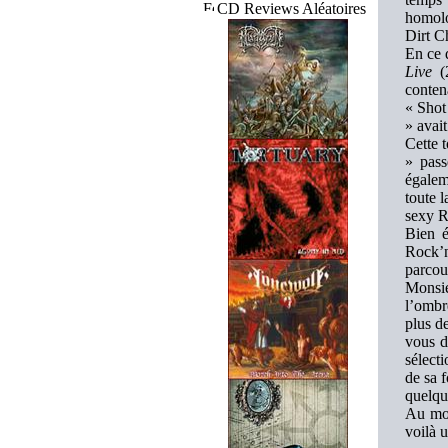
CD Reviews Aléatoires
homolo
Dirt C
En ce 
Live
(2
conten
« Shot
» avai
Cette t
» pass
égalem
toute l
sexy R
Bien é
Rock’n
parcour
Monsie
l’ombr
plus d
vous d
sélect
de sa 
quelqu
Au moi
voilà u