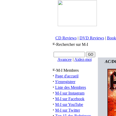
CD Reviews
|
DVD Reviews
|
Book
Rechercher sur M-I
Avancee
|
Aidez-moi
AC/DC 
M-I Membres
·
Page d'accueil
·
S'enregistrer
·
Liste des Membres
·
M-I sur Instagram
·
M-I sur Facebook
·
M-I sur YouTube
·
M-I sur Twitter
·
Top 15 des Rubriques