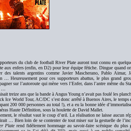
pporteurs du club de football River Plate auront tout connu en quelq
te aux enfers (enfin, en D2) pour leur équipe fétiche. Dingue quand on
r des talents argentins comme Javier Mascherano, Pablo Aimar, J
n … Heureusement pour ces supporteurs abattus, le plus grand gr
agner sur l’autoroute qui mène vers l’Enfer, dans l’antre même du 
i …
aisait treize ans que la bande à Angus Young n’avait pas foulé les planc
ck Ice World Tour, AC/DC s’est donc arrêté à Buenos Aires, le temps d
upant 200 000 personnes au total !), et a eu la bonne idée d’immortalis
éras Haute Définition, sous la houlette de David Mallet.
ement, le résultat vaut le coup d’œil. La réalisation ne laisse aucun ré
oirait … Bien loin de se contenter de tout miser sur la gestuelle de l
er Plate
rend fidèlement hommage au savoir-faire scénique du plus 
(comment ça je l’ai déjà dit ?!!!), mais aussi à un public survolt