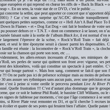
gue européen et qui reprend en chœur les riffs de « Back In Black » o
heap ». En un sens, la vraie star de ce DVD, c’est le public …
qui concerne la setlist, que peut apporter ce concert que n’apportent dé
001) ? Car c’est sans surprise qu’AC/DC déroule tranquillement 
ant quelques petites surprises, comme ce « Hell Ain’t A Bad Place To B
 Down In Flames » et « Dog Eat Dog » ont fait le bonheur de votre serv
t pu pousser dehors ce « T.N.T. » dont on commence à se lasser, on n’au
ournée faisant suite à la sortie de l’album
Black Ice
, il est normal d’en 
e largement l’épreuve de la scène, « Rock’n’Roll Train » fait déj
ent, et seul le titre éponyme serait à classer parmi les dispensables. C
a famille est réunie : la locomotive de « Rock’n’Roll Train », la cloche
osie sur la chanson qui porte son nom, etc …
videmment, les allers-retours incessants d’Angus, ses mimiques de 
’Roll, ses perles de sueur qui quittent son front avec vigueur, ses pet
ent des kilomètres, voilà qui constitue un spectacle à part entière. C’e
ur qui bouge partout ». Mais bon sang, comment se fait-il que son f
e ?!! On ne parle pas ici de présence scénique mais au moins de présen
e 30 ans assure ses rythmiques sans aucun pain, avec une précision et un
ire c’est à peine si votre oreille le percevra pendant
Live At River Pl
ionné. Quelle frustration !!! C’est d’autant plus dommage que le groupe
forme, que ce soit le batteur Phil Rudd, le bassiste Cliff Williams, ou 
es signes de faiblesse par moments, c’est que l’âge commence à se sent
ns, si River Plate veut remonter en D1, et qu’il cherche 5 recrues iné
n écolier et quatre de ses potes qui feraient bien l’affaire. Quelle patate !