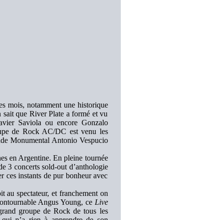
ues mois, notamment une historique
 sait que River Plate a formé et vu
avier Saviola ou encore Gonzalo
oupe de Rock AC/DC est venu les
Stade Monumental Antonio Vespucio
hes en Argentine. En pleine tournée
e 3 concerts sold-out d’anthologie
er ces instants de pur bonheur avec
pit au spectateur, et franchement on
’incontournable Angus Young, ce
Live
grand groupe de Rock de tous les
é qui n’a rien à apprendre de son