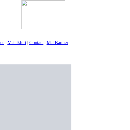
tos
|
M-I Tshirt
|
Contact
|
M-I Banner