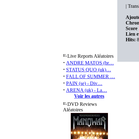
|
Trans
Ajouté
Chron
Score 
Lien e
Hits:
8
Live Reports Aléatoires
·
ANDRE MATOS (br…
·
STATUS QUO (uk)…
·
FALL OF SUMMER …
·
PAIN (se) - Div…
·
ARENA (uk) - La…
Voir les autres
DVD Reviews
Aléatoires