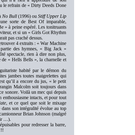
u le refrain de « Dirty Deeds Done
jà
No Bull
(1996) ou
Stiff Upper Lip
une sorte de Best Of imparable,
e » à peine espéré. Les tonitruants
iteur, et si un « Girls Got Rhythm
rait pas craché dessus.
retrouver 4 extraits : « War Machine
à partie des hymnes, « Big Jack »
ôté spectacle, rien à dire non plus,
 de « Hells Bells », la charnelle et
guitariste habité par le démon du
ites jambes toutes maigrelettes qui
st qu’il a encore du jus, « le petit
rangin Malcolm soit toujours dans
ce sonore. Voilà un mec qui depuis
 enthousiasme intacts, et pour tout
ate
, et ce quel que soit le mixage
 dans son intégralité évolue au top
le camionneur Brian Johnson (malgré
ir …).
puisables pour redresser la barre,
!!