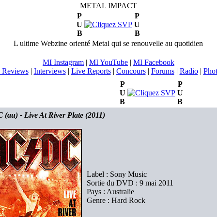
METAL IMPACT
P
P
U
U
B
B
L ultime Webzine orienté Metal qui se renouvelle au quotidien
MI Instagram
|
MI YouTube
|
MI Facebook
 Reviews
|
Interviews
|
Live Reports
|
Concours
|
Forums
|
Radio
|
Pho
P
P
U
U
B
B
(au) - Live At River Plate (2011)
Label : Sony Music
Sortie du DVD : 9 mai 2011
Pays : Australie
Genre : Hard Rock