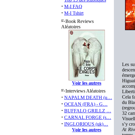
·
M-I FAQ
·
M-I Tshirt
Book Reviews
Aléatoires
Les su
descen
émerge
Higuai
Voir les autres
accomp
Interviews Aléatoires
Libert
·
Cela f
NAPALM DEATH (u…
du Bla
·
OCEAN (FRA) - G…
(regro
·
BUFFALO GRILLZ …
32 cam
·
CARNAL FORGE (s…
Visuell
·
INGLORIOUS (uk)…
s’y cr
At Riv
Voir les autres
temps 