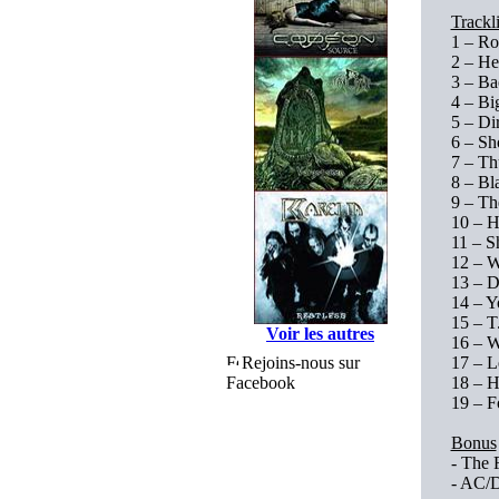
Trackli
1 – Ro
2 – He
3 – Ba
4 – Bi
5 – Di
6 – Sh
7 – Th
8 – Bl
9 – Th
10 – H
11 – S
12 – 
13 – 
14 – Y
15 – T
Voir les autres
16 – W
Rejoins-nous sur
17 – L
Facebook
18 – H
19 – F
Bonus
- The 
- AC/