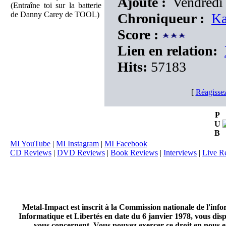
Ajouté :
Vendredi 
(Entraîne toi sur la batterie
de Danny Carey de TOOL)
Chroniqueur :
Ka
Score :
Lien en relation:
Hits:
57183
[
Réagissez
P
U
B
MI YouTube
|
MI Instagram
|
MI Facebook
CD Reviews
|
DVD Reviews
|
Book Reviews
|
Interviews
|
Live R
Metal-Impact est inscrit à la Commission nationale de l'inf
Informatique et Libertés en date du 6 janvier 1978, vous disp
vous concernent. Vous pouvez exercer ce droit en nous en