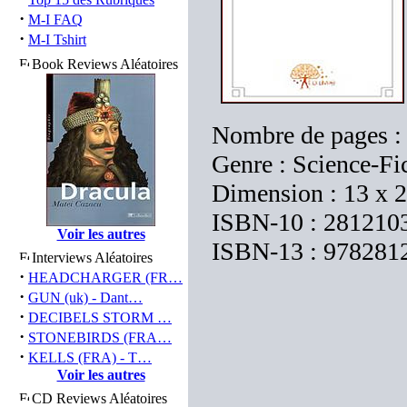
·
M-I FAQ
·
M-I Tshirt
Book Reviews Aléatoires
Nombre de pages :
Genre : Science-Fi
Dimension : 13 x 
ISBN-10 : 281210
Voir les autres
ISBN-13 : 978281
Interviews Aléatoires
·
HEADCHARGER (FR…
·
GUN (uk) - Dant…
·
DECIBELS STORM …
·
STONEBIRDS (FRA…
·
KELLS (FRA) - T…
Voir les autres
CD Reviews Aléatoires