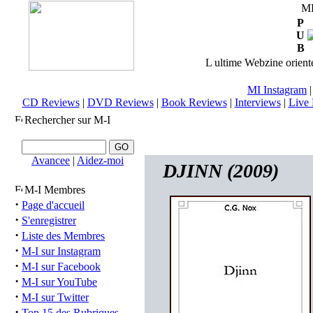
M
P
U
B
L ultime Webzine orienté
MI Instagram
CD Reviews
|
DVD Reviews
|
Book Reviews
|
Interviews
|
Live 
Rechercher sur M-I
Avancee
|
Aidez-moi
DJINN (2009)
M-I Membres
·
Page d'accueil
·
S'enregistrer
·
Liste des Membres
·
M-I sur Instagram
·
M-I sur Facebook
·
M-I sur YouTube
·
M-I sur Twitter
·
Top 15 des Rubriques