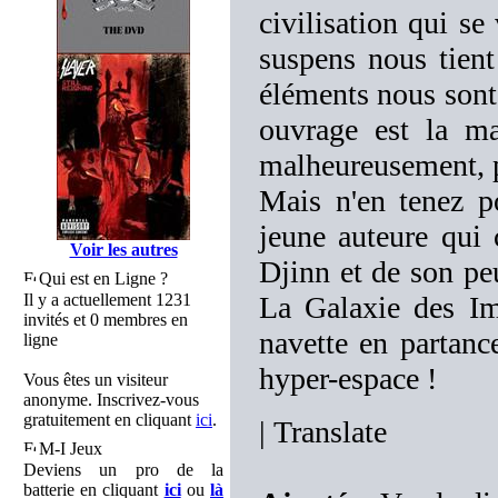
civilisation qui se
suspens nous tient 
éléments nous sont 
ouvrage est la ma
malheureusement, pl
Mais n'en tenez p
jeune auteure qui 
Voir les autres
Djinn et de son peu
Qui est en Ligne ?
Il y a actuellement 1231
La Galaxie des Im
invités et 0 membres en
navette en partanc
ligne
hyper-espace !
Vous êtes un visiteur
anonyme. Inscrivez-vous
gratuitement en cliquant
ici
.
|
Translate
M-I Jeux
Deviens un pro de la
batterie en cliquant
ici
ou
là