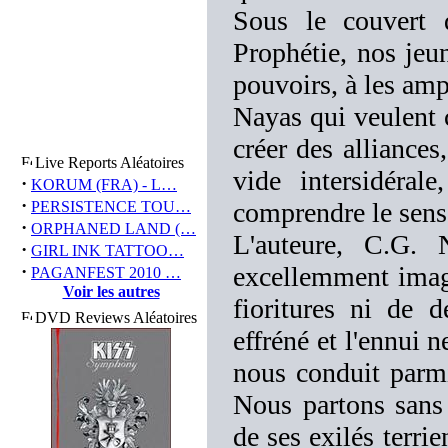
Sous le couvert 
Prophétie, nos jeu
pouvoirs, à les amp
Nayas qui veulent c
créer des alliances
Live Reports Aléatoires
vide intersidérale
·
KORUM (FRA) - L…
·
comprendre le sens 
PERSISTENCE TOU…
·
ORPHANED LAND (…
L'auteure, C.G.
·
GIRL INK TATTOO…
·
excellemment imagé
PAGANFEST 2010 …
Voir les autres
fioritures ni de 
DVD Reviews Aléatoires
effréné et l'ennui n
nous conduit parmi
Nous partons sans
de ses exilés terri